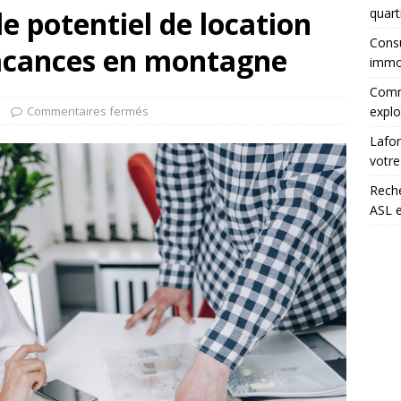
 potentiel de location
quart
Consu
vacances en montagne
immob
Comme
Commentaires fermés
explo
Lafor
votre
Rech
ASL e