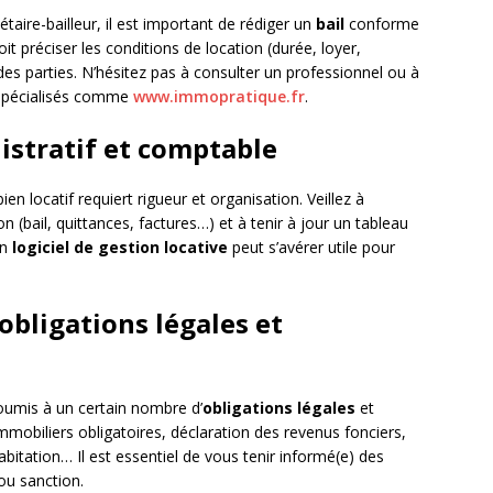
taire-bailleur, il est important de rédiger un
bail
conforme
oit préciser les conditions de location (durée, loyer,
 des parties. N’hésitez pas à consulter un professionnel ou à
s spécialisés comme
www.immopratique.fr
.
nistratif et comptable
en locatif requiert rigueur et organisation. Veillez à
n (bail, quittances, factures…) et à tenir à jour un tableau
un
logiciel de gestion locative
peut s’avérer utile pour
 obligations légales et
soumis à un certain nombre d’
obligations légales
et
immobiliers obligatoires, déclaration des revenus fonciers,
abitation… Il est essentiel de vous tenir informé(e) des
 ou sanction.