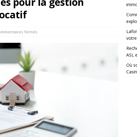
es pour la gestion
immob
locatif
Comme
explo
Lafor
ommentaires fermés
votre
Rech
ASL e
Où so
Casin